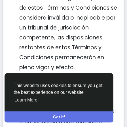
de estos Términos y Condiciones se
considera inválida o inaplicable por
un tribunal de jurisdicción
competente, las disposiciones
restantes de estos Términos y
Condiciones permanecerán en
pleno vigor y efecto.
No Renuncia:
Ninguna renuncia a
This website uses cookies to ensure you get
cualquier término o condición de
the best experience on our website
Learn More
estos Términos y Condiciones se
considerará una renuncia adicional
Got It!
o continua de dicho término o